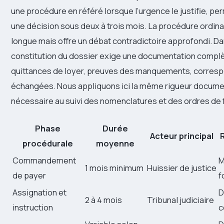
une procédure en référé lorsque l’urgence le justifie, pe
une décision sous deux à trois mois. La procédure ordina
longue mais offre un débat contradictoire approfondi. Dan
constitution du dossier exige une documentation complète
quittances de loyer, preuves des manquements, corre
échangées. Nous appliquons ici la même rigueur documen
nécessaire au suivi des nomenclatures et des ordres de f
Phase
Durée
Acteur principal
procédurale
moyenne
Commandement
M
1 mois minimum
Huissier de justice
de payer
f
Assignation et
D
2 à 4 mois
Tribunal judiciaire
instruction
c