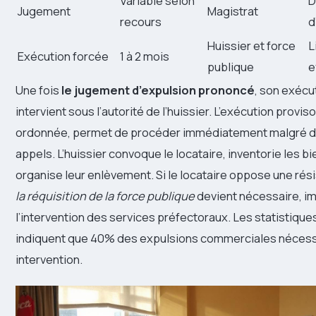
Variable selon
D
Jugement
Magistrat
recours
d
Huissier et force
L
Exécution forcée
1 à 2 mois
publique
e
Une fois
le jugement d’expulsion prononcé
, son exécu
intervient sous l’autorité de l’huissier. L’exécution prov
ordonnée, permet de procéder immédiatement malgré d
appels. L’huissier convoque le locataire, inventorie les b
organise leur enlèvement. Si le locataire oppose une rés
la réquisition de la force publique
devient nécessaire, im
l’intervention des services préfectoraux. Les statistique
indiquent que 40% des expulsions commerciales nécess
intervention.