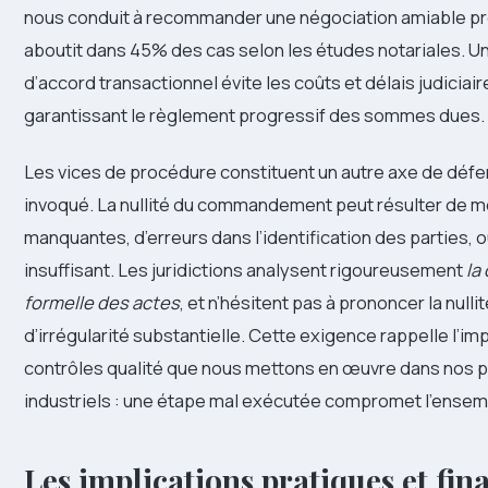
nous conduit à recommander une négociation amiable pré
aboutit dans 45% des cas selon les études notariales. U
d’accord transactionnel évite les coûts et délais judiciair
garantissant le règlement progressif des sommes dues.
Les vices de procédure constituent un autre axe de dé
invoqué. La nullité du commandement peut résulter de m
manquantes, d’erreurs dans l’identification des parties, o
insuffisant. Les juridictions analysent rigoureusement
la
formelle des actes
, et n’hésitent pas à prononcer la nulli
d’irrégularité substantielle. Cette exigence rappelle l’i
contrôles qualité que nous mettons en œuvre dans nos 
industriels : une étape mal exécutée compromet l’ensemb
Les implications pratiques et fin