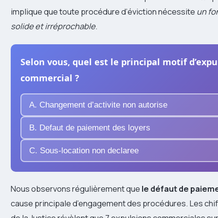
implique que toute procédure d’éviction nécessite
un fo
solide et irréprochable
.
Selon vous, quel est le principal motif d’expu
commercial ?
A. Changement d’activite non autorise
B. Defaut de paiement des loyers
C. Sous-location non declaree
Nous observons régulièrement que
le défaut de paiem
cause principale d’engagement des procédures. Les chif
de la Justice révèlent que 7 expulsions commerciales sur