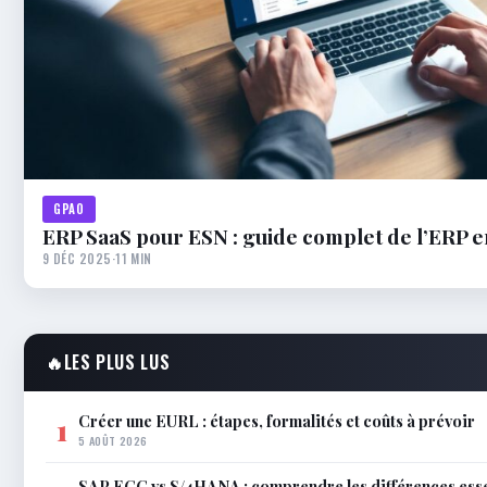
GPAO
ERP SaaS pour ESN : guide complet de l’ERP e
9 DÉC 2025
·
11 MIN
🔥
LES PLUS LUS
Créer une EURL : étapes, formalités et coûts à prévoir
1
5 AOÛT 2026
SAP ECC vs S/4HANA : comprendre les différences esse