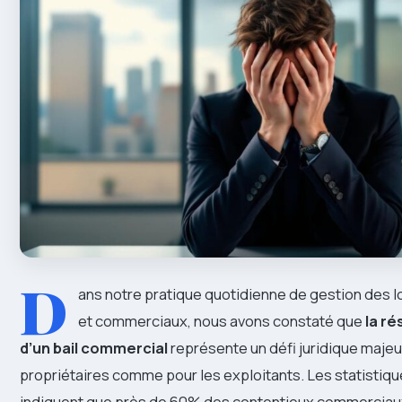
D
ans notre pratique quotidienne de gestion des l
et commerciaux, nous avons constaté que
la ré
d’un bail commercial
représente un défi juridique majeu
propriétaires comme pour les exploitants. Les statistique
indiquent que près de 60% des contentieux commerciau