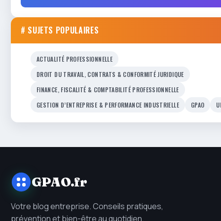
# SUJETS POPULAIRES
ACTUALITÉ PROFESSIONNELLE
DROIT DU TRAVAIL, CONTRATS & CONFORMITÉ JURIDIQUE
FINANCE, FISCALITÉ & COMPTABILITÉ PROFESSIONNELLE
GESTION D’ENTREPRISE & PERFORMANCE INDUSTRIELLE
GPAO
U
GPAO.fr
Votre blog entreprise. Conseils pratiques,
prévention et bien-être au quotidien.