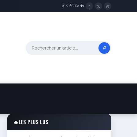
☀ 21°C Paris
f
𝕏
◎
🔎
🔥
LES PLUS LUS