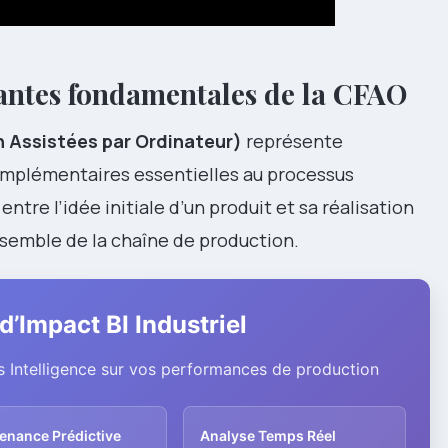
ntes fondamentales de la CFAO
 Assistées par Ordinateur)
représente
omplémentaires essentielles au processus
ntre l’idée initiale d’un produit et sa réalisation
ensemble de la chaîne de production.
d’Impact BI Industriel
ss Intelligence sur vos performances de production
enance Prédictive
Analyse Temps Réel