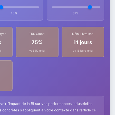
20%
81%
oyen
TRS Global
Délai Livraison
s
75%
11 jours
al
vs 55% initial
vs 15 jours initial
oir l’impact de la BI sur vos performances industrielles.
oncrètes s’appliquent à votre contexte dans l’article ci-