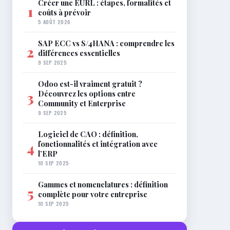
Créer une EURL : étapes, formalités et
1
coûts à prévoir
5 AOÛT 2026
SAP ECC vs S/4HANA : comprendre les
2
différences essentielles
9 SEP 2025
Odoo est-il vraiment gratuit ?
Découvrez les options entre
3
Community et Enterprise
9 SEP 2025
Logiciel de CAO : définition,
fonctionnalités et intégration avec
4
l’ERP
10 SEP 2025
Gammes et nomenclatures : définition
5
complète pour votre entreprise
10 SEP 2025