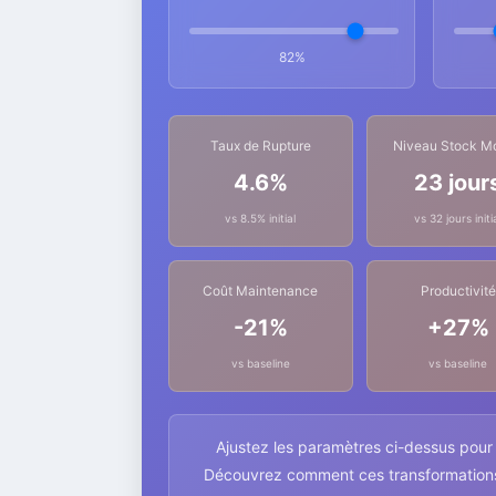
82%
Taux de Rupture
Niveau Stock M
4.6%
23 jour
vs 8.5% initial
vs 32 jours initi
Coût Maintenance
Productivité
-21%
+27%
vs baseline
vs baseline
Ajustez les paramètres ci-dessus pour v
Découvrez comment ces transformations c