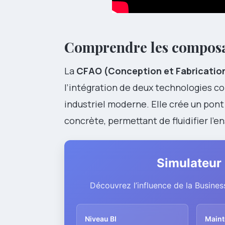
Comprendre les composa
La
CFAO (Conception et Fabrication
l’intégration de deux technologies c
industriel moderne. Elle crée un pont e
concrète, permettant de fluidifier l’
Simulateur 
Découvrez l’influence de la Busine
Niveau BI
Maint