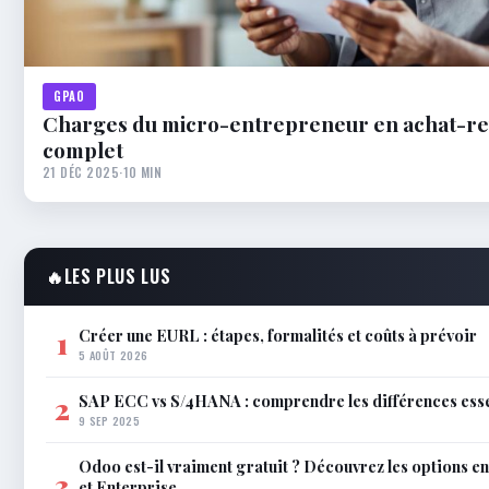
GPAO
Charges du micro-entrepreneur en achat-rev
complet
21 DÉC 2025
·
10 MIN
🔥
LES PLUS LUS
Créer une EURL : étapes, formalités et coûts à prévoir
1
5 AOÛT 2026
SAP ECC vs S/4HANA : comprendre les différences esse
2
9 SEP 2025
Odoo est-il vraiment gratuit ? Découvrez les options 
3
et Enterprise