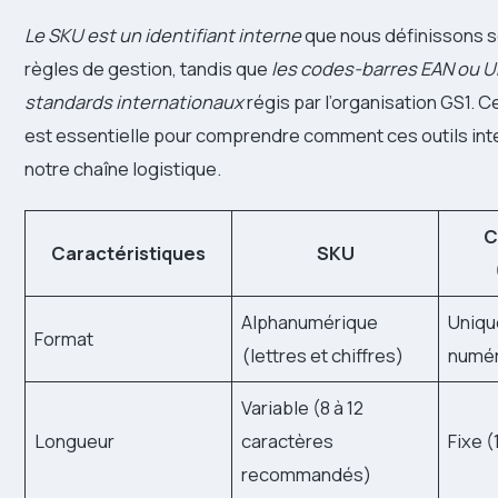
Le SKU est un identifiant interne
que nous définissons s
règles de gestion, tandis que
les codes-barres EAN ou 
standards internationaux
régis par l’organisation GS1. C
est essentielle pour comprendre comment ces outils int
notre chaîne logistique.
C
Caractéristiques
SKU
Alphanumérique
Uniq
Format
(lettres et chiffres)
numé
Variable (8 à 12
Longueur
caractères
Fixe (
recommandés)