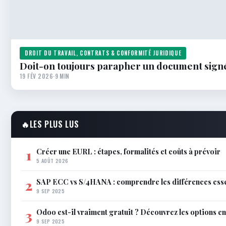
DROIT DU TRAVAIL, CONTRATS & CONFORMITÉ JURIDIQUE
Doit-on toujours parapher un document sign
19 FÉV 2026
·
9 MIN
🔥
LES PLUS LUS
Créer une EURL : étapes, formalités et coûts à prévoir
1
5 AOÛT 2026
SAP ECC vs S/4HANA : comprendre les différences esse
2
9 SEP 2025
Odoo est-il vraiment gratuit ? Découvrez les options e
3
9 SEP 2025