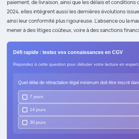
paiement, de livraison, ainsi que les délais et condition
2024, elles intègrent aussi les dernières évolutions iss
ainsi leur conformité plus rigoureuse. L’absence ou la m
mener à des litiges coûteux, voire à des sanctions finan
Défi rapide : testez vos connaissances en CGV
Répondez à cette question pour débuter votre lecture en expert
Quel délai de rétractation légal minimum doit être inscrit 
7 jours
14 jours
30 jours