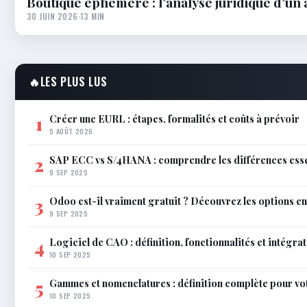
Boutique éphémère : l’analyse juridique d’un 
30 JUIN 2026
·
13 MIN
🔥
LES PLUS LUS
Créer une EURL : étapes, formalités et coûts à prévoir
1
5 AOÛT 2026
SAP ECC vs S/4HANA : comprendre les différences esse
2
9 SEP 2025
Odoo est-il vraiment gratuit ? Découvrez les options e
3
9 SEP 2025
Logiciel de CAO : définition, fonctionnalités et intégra
4
10 SEP 2025
Gammes et nomenclatures : définition complète pour vo
5
10 SEP 2025