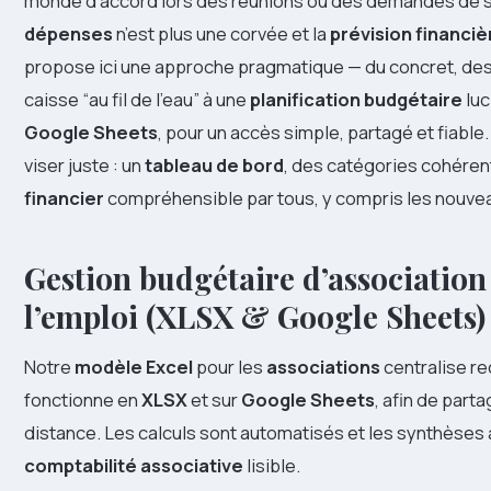
monde d’accord lors des réunions ou des demandes de sub
dépenses
n’est plus une corvée et la
prévision financiè
propose ici une approche pragmatique — du concret, des
caisse “au fil de l’eau” à une
planification budgétaire
luc
Google Sheets
, pour un accès simple, partagé et fiable.
viser juste : un
tableau de bord
, des catégories cohérent
financier
compréhensible par tous, y compris les nouve
Gestion budgétaire d’association 
l’emploi (XLSX & Google Sheets)
Notre
modèle Excel
pour les
associations
centralise re
fonctionne en
XLSX
et sur
Google Sheets
, afin de part
distance. Les calculs sont automatisés et les synthèses
comptabilité associative
lisible.