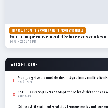
FINANCE, FISCALITÉ & COMPTABILITÉ PROFESSIONNELLE
Faut-il impérativement déclarer vos ventes au
24 JUIN 2026
·
10 MIN
🔥
LES PLUS LUS
Marque grise : le modèle des intégrateurs multi-clients
1
7 AOÛT 2026
SAP ECC vs S/4HANA : comprendre les différences esse
2
9 SEP 2025
Odoo est-il vraiment gratuit ? Découvrez les options e