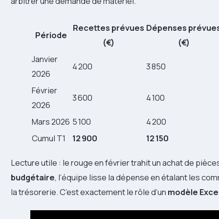
arbitrer une demande de matériel.
Recettes prévues
Dépenses prévue
Période
(€)
(€)
Janvier
4 200
3 850
2026
Février
3 600
4 100
2026
Mars 2026
5 100
4 200
Cumul T1
12 900
12 150
Lecture utile : le rouge en février trahit un achat de pièce
budgétaire
, l’équipe lisse la dépense en étalant les com
la trésorerie. C’est exactement le rôle d’un
modèle Exce