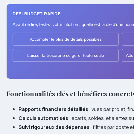
DEFI BUDGET RAPIDE
Avant de lire, testez votre intuition : quelle est la clé d’une bo
Accumuler le plus de details possibles
Laisser la tresorerie se gerer toute seule
Atte
Fonctionnalités clés et bénéfices concret
Rapports financiers détaillés
: vues par projet, fi
Calculs automatisés
: écarts, soldes, et alertes su
Suivi rigoureux des dépenses
: filtres par poste e