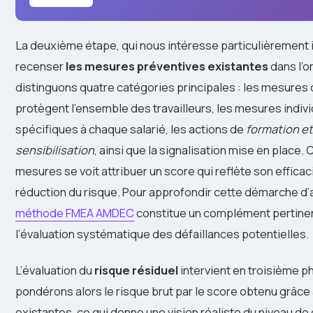
La deuxième étape, qui nous intéresse particulièrement i
recenser
les mesures préventives existantes
dans l’o
distinguons quatre catégories principales : les mesures 
protègent l’ensemble des travailleurs, les mesures indiv
spécifiques à chaque salarié, les actions de
formation et
sensibilisation
, ainsi que la signalisation mise en place
mesures se voit attribuer un score qui reflète son efficac
réduction du risque. Pour approfondir cette démarche d’a
méthode FMEA AMDEC
constitue un complément pertine
l’évaluation systématique des défaillances potentielles.
L’évaluation du
risque résiduel
intervient en troisième p
pondérons alors le risque brut par le score obtenu grâc
existantes, ce qui donne une vision réaliste du niveau de 