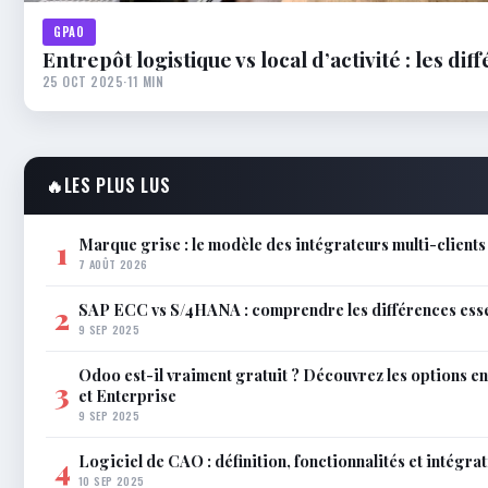
GPAO
Entrepôt logistique vs local d’activité : les dif
25 OCT 2025
·
11 MIN
🔥
LES PLUS LUS
Marque grise : le modèle des intégrateurs multi-clients
1
7 AOÛT 2026
SAP ECC vs S/4HANA : comprendre les différences esse
2
9 SEP 2025
Odoo est-il vraiment gratuit ? Découvrez les options 
3
et Enterprise
9 SEP 2025
Logiciel de CAO : définition, fonctionnalités et intégra
4
10 SEP 2025