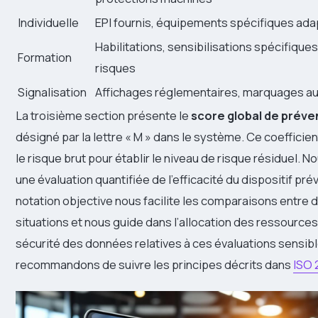
Individuelle
EPI fournis, équipements spécifiques ad
Habilitations, sensibilisations spécifique
Formation
risques
Signalisation
Affichages réglementaires, marquages au
La troisième section présente le
score global de préve
désigné par la lettre « M » dans le système. Ce coefficie
le risque brut pour établir le niveau de risque résiduel. 
une évaluation quantifiée de l’efficacité du dispositif pré
notation objective nous facilite les comparaisons entre 
situations et nous guide dans l’allocation des ressources.
sécurité des données relatives à ces évaluations sensib
recommandons de suivre les principes décrits dans
ISO 