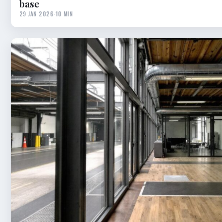
base
29 JAN 2026
·
10 MIN