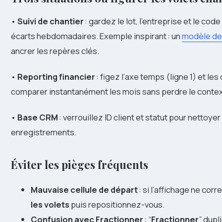
•
Suivi de chantier
: gardez le lot, l’entreprise et le code
écarts hebdomadaires. Exemple inspirant : un
modèle de 
ancrer les repères clés.
•
Reporting financier
: figez l’axe temps (ligne 1) et l
comparer instantanément les mois sans perdre le contex
•
Base CRM
: verrouillez ID client et statut pour nettoyer
enregistrements.
Éviter les pièges fréquents
Mauvaise cellule de départ
: si l’affichage ne co
les volets
puis repositionnez-vous.
Confusion avec Fractionner
: “
Fractionner
” dupl