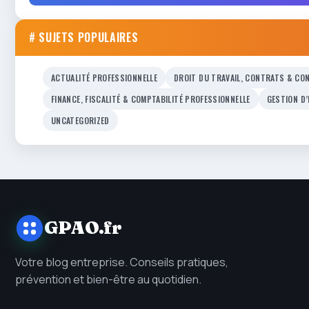
# SUJETS POPULAIRES
ACTUALITÉ PROFESSIONNELLE
DROIT DU TRAVAIL, CONTRATS & CON
FINANCE, FISCALITÉ & COMPTABILITÉ PROFESSIONNELLE
GESTION D
UNCATEGORIZED
GPAO.fr
Votre blog entreprise. Conseils pratiques,
prévention et bien-être au quotidien.