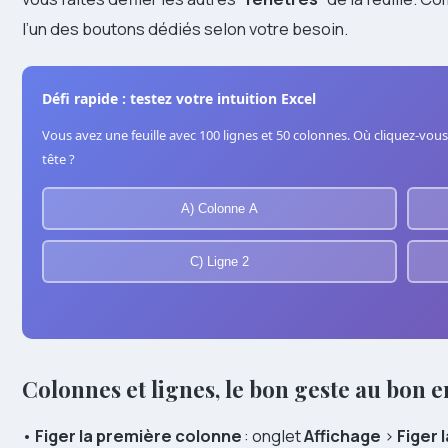
l’un des boutons dédiés selon votre besoin.
Défi rapide : testez votre intuition Excel
Vous avez une feuille avec 100 lignes et 50 colonnes. Où cliquez-vous 
tête ?
A) Colonne A
C) Ligne 2
Colonnes et lignes, le bon geste au bon e
•
Figer la première colonne
: onglet
Affichage
>
Figer 