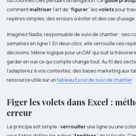
ou colonnes clés pendant la navigation. Ce
guide pratiq
comment
maîtriser
l’art de “
figurer
” les
volets
pour trava
repères simples, des erreurs à éviter et des cas d’usage 
Imaginez Nadia, responsable de suivi de chantier : ses co
semaines en ligne 1. En deux clics, elle verrouille ces rep
décisions. Même logique pour un DAF qui suit la trésoreri
garder en vue ce qui compte change tout. Au fil des sect
l’adapterez à vos contextes, des bases marketing aux ta
ressource utile sur un
tableau Excel de suivi de chantier
.
Figer les volets dans Excel : mét
erreur
Le principe est simple :
verrouiller
une ligne ou une colon
vous faites défiler les autres “
fenêtres
” de la feuille. 