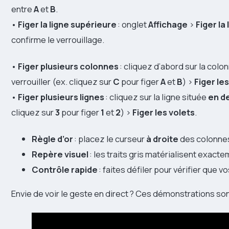
entre
A
et
B
.
•
Figer la ligne supérieure
: onglet
Affichage
>
Figer la
confirme le verrouillage.
•
Figer plusieurs colonnes
: cliquez d’abord sur la colo
verrouiller (ex. cliquez sur
C
pour figer
A
et
B
) >
Figer le
•
Figer plusieurs lignes
: cliquez sur la ligne située
en d
cliquez sur
3
pour figer
1
et
2
) >
Figer les volets
.
Règle d’or
: placez le curseur
à droite
des colonne
Repère visuel
: les traits gris matérialisent exacte
Contrôle rapide
: faites défiler pour vérifier que v
Envie de voir le geste en direct ? Ces démonstrations son