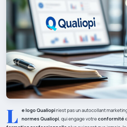
L
e logo Qualiopi
n’est pas un autocollant marketing 
normes Qualiopi
, qui engage votre
conformité
e