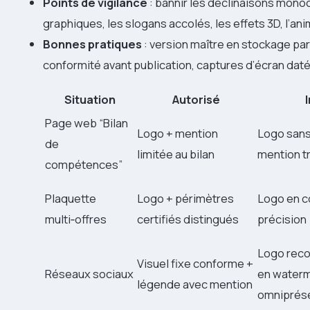
Points de vigilance
: bannir les déclinaisons mono
graphiques, les slogans accolés, les effets 3D, l’ani
Bonnes pratiques
: version maître en stockage par
conformité avant publication, captures d’écran dat
Situation
Autorisé
Page web “Bilan
Logo + mention
Logo sans
de
limitée au bilan
mention t
compétences”
Plaquette
Logo + périmètres
Logo en c
multi‑offres
certifiés distingués
précision
Logo reco
Visuel fixe conforme +
Réseaux sociaux
en water
légende avec mention
omniprés