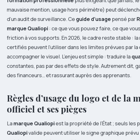
formation professionnelle
plus exigeant que jamais, l
mauvaise mention, usage hors périmètre) peut déclenche
d’un audit de surveillance. Ce
guide d’usage
pensé par
R
marque Qualiopi
: ce que vous pouvez faire, ce que vous
friction à vos supports. En 2026, le cadre reste stable : l
certifiés peuvent l’utiliser dans les limites prévues par l
accompagner le visuel. L’enjeu est simple : traduire la
qua
constantes, pas par des effets de style. Autrement dit, g
des financeurs… et rassurant auprès des apprenants.
Règles d’usage du logo et de la m
officiel et ses pièges
La
marque Qualiopi
est la propriété de l’État ; seuls les 
Qualiopi
valide peuvent utiliser le signe graphique prévu